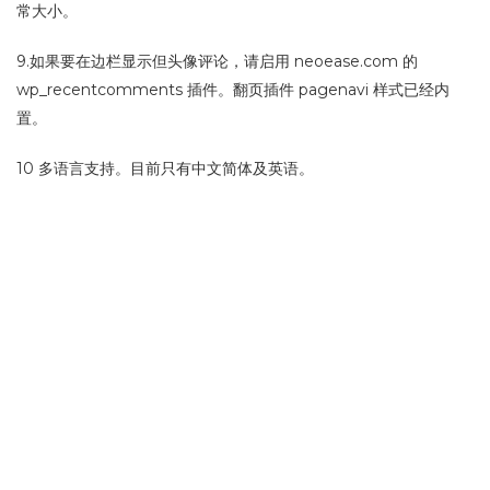
常大小。
9.如果要在边栏显示但头像评论，请启用 neoease.com 的
wp_recentcomments 插件。翻页插件 pagenavi 样式已经内
置。
10 多语言支持。目前只有中文简体及英语。
11.边栏是否显示管理员评论，在边栏模板中有说明。
12.其他任何问题，请联系
i@yimi.in
。谢谢。
13.主题为0.8版，说明还没有全部完善，如有先关建议或 Bugs 也
请发邮件，谢谢。
感谢 laycher.com 的设计 以及DIV+CSS初步实现，使用了
www.neoease.com Inove 主题的评论 JS 代码，在此感谢，以及
其他各位博主的某些实现方法或者函数，在此也一并感谢。