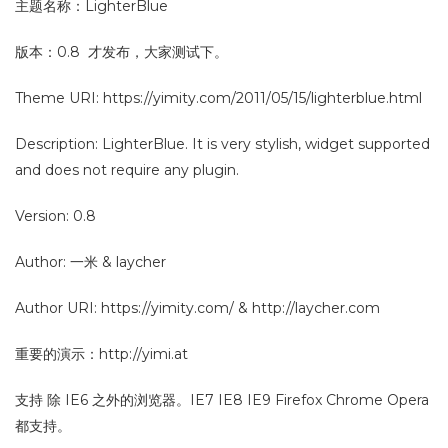
主题名称：LighterBlue
版本：0.8 才发布，大家测试下。
Theme URI: https://yimity.com/2011/05/15/lighterblue.html
Description: LighterBlue. It is very stylish, widget supported
and does not require any plugin.
Version: 0.8
Author: 一米 & laycher
Author URI: https://yimity.com/ & http://laycher.com
重要的演示：http://yimi.at
支持 除 IE6 之外的浏览器。IE7 IE8 IE9 Firefox Chrome Opera
都支持。