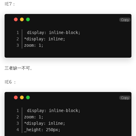
IE7：
Copy
display: inline-block;

*display: inline;

zoom: 1;
三者缺一不可。
IE6 ：
Copy
display: inline-block;

zoom: 1;

*display: inline;

_height: 250px;