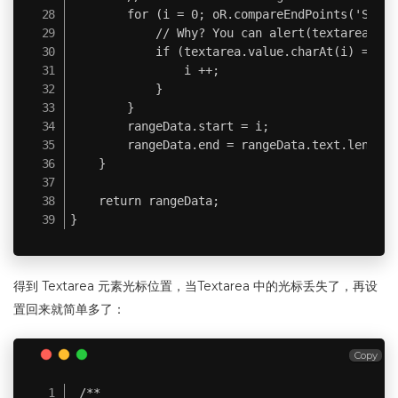
        for (i = 0; oR.compareEndPoints('Start
            // Why? You can alert(textarea.val
            if (textarea.value.charAt(i) == '\n
                i ++;

            }

        }

        rangeData.start = i;

        rangeData.end = rangeData.text.length 
    }

    return rangeData;

}
得到 Textarea 元素光标位置，当Textarea 中的光标丢失了，再设
置回来就简单多了：
Copy
/**
