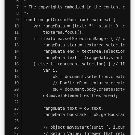
*

* The copyrights embodied in the content of th
*/

function getCursorPosition(textarea) {

    var rangeData = {text: "", start: 0, end: 0
        textarea.focus();

    if (textarea.setSelectionRange) { // W3C

        rangeData.start= textarea.selectionStar
        rangeData.end = textarea.selectionEnd;

        rangeData.text = (rangeData.start != r
    } else if (document.selection) { // IE

        var i,

            oS = document.selection.createRange
            // Don't: oR = textarea.createText
            oR = document.body.createTextRange(
        oR.moveToElementText(textarea);

        rangeData.text = oS.text;

        rangeData.bookmark = oS.getBookmark();

        // object.moveStart(sUnit [, iCount])

        // Return Value: Integer that returns 