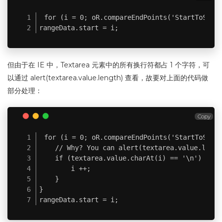
for (i = 0; oR.compareEndPoints('StartToStart
rangeData.start = i;
但由于在 IE 中，Textarea 元素中的所有换行符都占 1 个字符，可
以通过 alert(textarea.value.length) 查看，故要对上面的代码做
部分处理：
Copy
for (i = 0; oR.compareEndPoints('StartToStart
    // Why? You can alert(textarea.value.length
    if (textarea.value.charAt(i) == '\n') {

        i ++;

    }

}

rangeData.start = i;