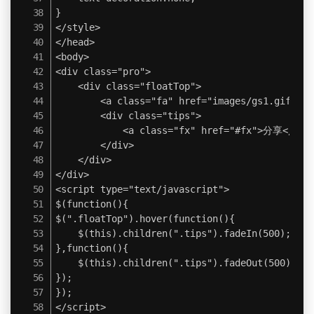
}

</style>

</head>

<body>

<div class="pro">

	<div class="floatTop">

		<a class="fa" href="images/gs1.gif"><img src="images/gs1.gif" /></a>

		<div class="tips">

			<a class="fx" href="#fx">分享</a>|<a class="sc" href="#sc">收藏</a>

		</div>

	</div>

</div>

<script type="text/javascript">

$(function(){

$(".floatTop").hover(function(){

	$(this).children(".tips").fadeIn(500);

},function(){

	$(this).children(".tips").fadeOut(500);

});

});

</script>
