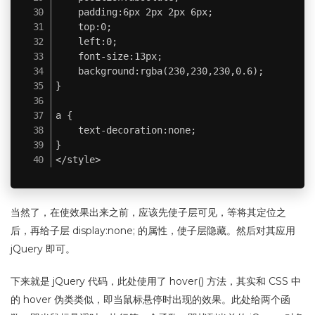
	padding:6px 2px 2px 6px;

	top:0;

	left:0;

	font-size:13px;

	background:rgba(230,230,230,0.6);

}

a {

	text-decoration:none;

}

</style>
当然了，在使效果出来之前，应该先使子层可见，等将其定位之
后，再给子层 display:none; 的属性，使子层隐藏。然后对其应用
jQuery 即可。
下来就是 jQuery 代码，此处使用了 hover() 方法，其实和 CSS 中
的 hover 伪类类似，即当鼠标悬停时出现的效果。此处给两个函