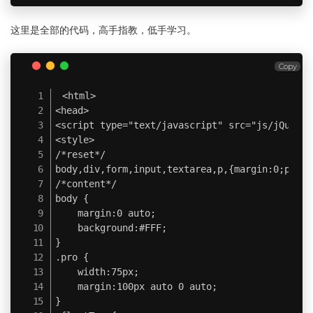
这里是全部的代码，高手指教，低手学习。
Copy
<html>

<head>

<script type="text/javascript" src="js/jQuery.
<style>

/*reset*/

body,div,form,input,textarea,p,{margin:0;paddin
/*content*/

body {

	margin:0 auto;

	background:#FFF;

}

.pro {

	width:75px;

	margin:100px auto 0 auto;

}
