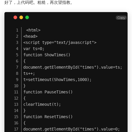
好了，上代码吧。粗糙，再次望指教。
Copy
<html>

<head>

<script type="text/javascript">

var ts=0;

function ShowTimes()

{

document.getElementById("times").value=ts;

ts++;

t=setTimeout(ShowTimes,1000);

}

function PauseTimes()

{

clearTimeout(t);

}

function ResetTimes()

{

document.getElementById("times").value=0;
