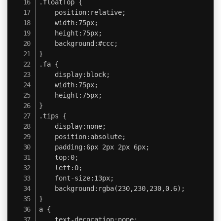
.floatTop {

	position:relative;

	width:75px;

	height:75px;

	background:#ccc;

}

.fa {

	display:block;

	width:75px;

	height:75px;

}

.tips {

	display:none;

	position:absolute;

	padding:6px 2px 2px 6px;

	top:0;

	left:0;

	font-size:13px;

	background:rgba(230,230,230,0.6);

}

a {

	text-decoration:none;
