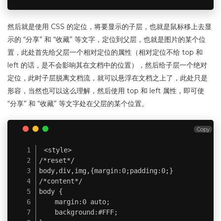
然后就是使用 CSS 的定位，将要显示的子层，也就是鼠标移上去显
示的 “分享” 和 “收藏” 等文字，定位到父层，也就是图片的某个位
置，此处首先给父层一个相对定位的属性（相对定位不给 top 和
left 的话，是不会影响其在文档中的位置），然后给子层一个绝对
定位，此时子层脱离文档流，就可以悬浮在文档之上了，此处只是
形容，当然也可以这么理解，然后使用 top 和 left 属性，即可使
“分享” 和 “收藏” 等文字处在父层的某个位置。
Copy
<style>

/*reset*/

body,div,img,{margin:0;padding:0;}

/*content*/

body {

	margin:0 auto;

	background:#FFF;
