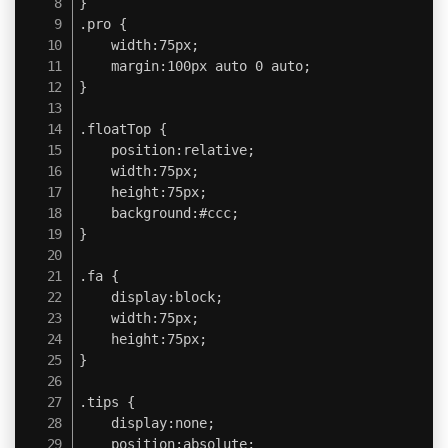
}

.pro {

	width:75px;

	margin:100px auto 0 auto;

}

.floatTop {

	position:relative;

	width:75px;

	height:75px;

	background:#ccc;

}

.fa {

	display:block;

	width:75px;

	height:75px;

}

.tips {

	display:none;

	position:absolute;
