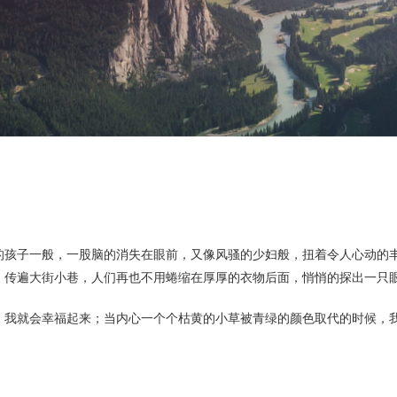
的孩子一般，一股脑的消失在眼前，又像风骚的少妇般，扭着令人心动的
，传遍大街小巷，人们再也不用蜷缩在厚厚的衣物后面，悄悄的探出一只
，我就会幸福起来；当内心一个个枯黄的小草被青绿的颜色取代的时候，