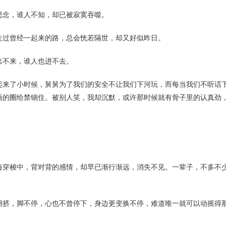
思念，谁人不知，却已被寂寞吞噬。
走过曾经一起来的路，总会恍若隔世，却又好似昨日。
出不来，谁人也进不去。
起来了小时候，舅舅为了我们的安全不让我们下河玩，而每当我们不听话
画的圈给禁锢住。被别人笑，我却沉默，或许那时候就有骨子里的认真劲
海穿梭中，背对背的感情，却早已渐行渐远，消失不见。一辈子，不多不
拥挤，脚不停，心也不曾停下，身边更变换不停，难道唯一就可以动摇得