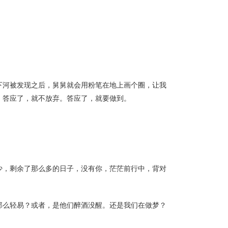
下河被发现之后，舅舅就会用粉笔在地上画个圈，让我
，答应了，就不放弃。答应了，就要做到。
少，剩余了那么多的日子，没有你，茫茫前行中，背对
那么轻易？或者，是他们醉酒没醒。还是我们在做梦？