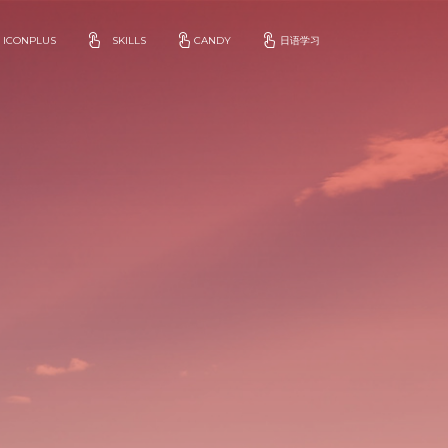
ICONPLUS
SKILLS
CANDY
日语学习