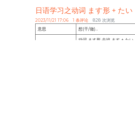
日语学习之动词 ます形 + たい
2023/11/21 17:06
1 条评论
828 次浏览
意思
想(干/做)…
动词 ます形 去掉 ます
用法
动词 ます形 去掉 ます +
动词 ます形 去掉 ます + 
例句：
1. にほんへ
行きたい
です。 行きます -> 行き
2. ご飯を
食べたくない
です。 食べます -> 
3. 今日どこへも
行きたくありません
。 行きます