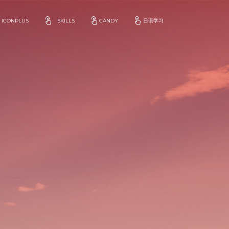
ICONPLUS
SKILLS
CANDY
日语学习