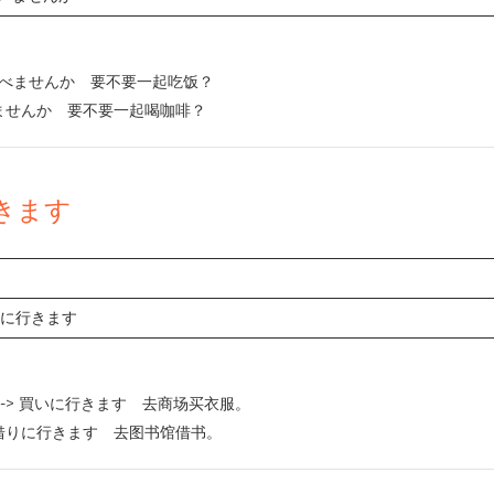
 食べませんか 要不要一起吃饭？
みませんか 要不要一起喝咖啡？
きます
+ に行きます
-> 買いに行きます 去商场买衣服。
 借りに行きます 去图书馆借书。