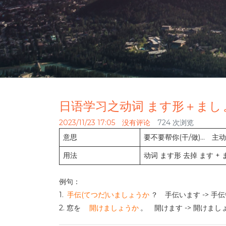
日语学习之动词 ます形＋まし
2023/11/23 17:05
没有评论
724 次浏览
意思
要不要帮你(干/做)… 主
用法
动词 ます形 去掉 ます +
例句：
1.
手伝(てつだ)いましょうか
？ 手伝います -> 
2. 窓を
開けましょうか
。 開けます -> 開けま