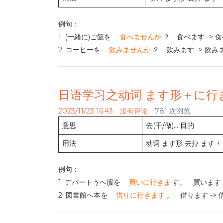
例句：
1. (一緒に)ご飯を
食べませんか
？ 食べます ->
2. コーヒーを
飲みませんか
？ 飲みます -> 飲
日语学习之动词 ます形＋に行
2023/11/23 16:43
没有评论
781 次浏览
意思
去(干/做)… 目的
用法
动词 ます形 去掉 ます 
例句：
1. デパートうへ服を
買いに行きま
す。 買います 
2. 図書館へ本を
借りに行きます
。 借ります ->