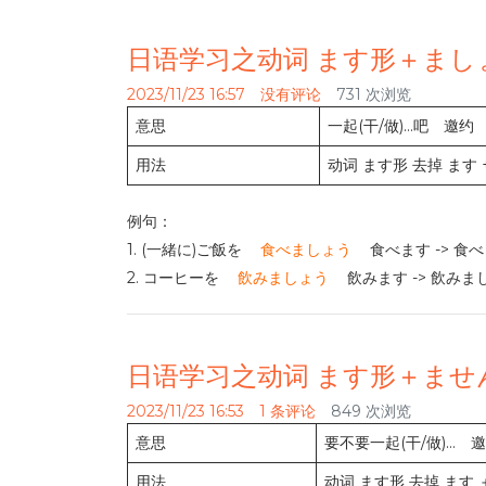
日语学习之动词 ます形＋まし
2023/11/23 16:57
没有评论
731 次浏览
意思
一起(干/做)…吧 邀约
用法
动词 ます形 去掉 ます 
例句：
1. (一緒に)ご飯を
食べましょう
食べます -> 食
2. コーヒーを
飲みましょう
飲みます -> 飲み
日语学习之动词 ます形＋ませ
2023/11/23 16:53
1 条评论
849 次浏览
意思
要不要一起(干/做)… 
用法
动词 ます形 去掉 ます 