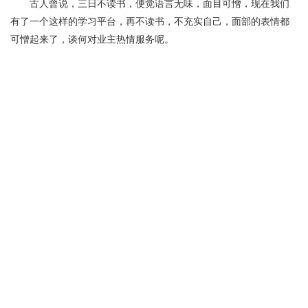
古人曾说，三日不读书，便觉语言无味，面目可憎，现在我们
有了一个这样的学习平台，再不读书，不充实自己，面部的表情都
可憎起来了，谈何对业主热情服务呢。
在公司大目标的前提下，建立自己所要实现的小目标，只有我
们小目标的实现，最后才能完成公司大目标的实现。因此学习的过
程，充实自己的过程虽是自己人生价值实现的过程，但也更是为公
司成长和蜕变付出自己努力的过程。
最后预祝我们自己的商学院越办越好，也希望我们可以成长为
比今天更好的自己。
谢谢大家。
1/1
1