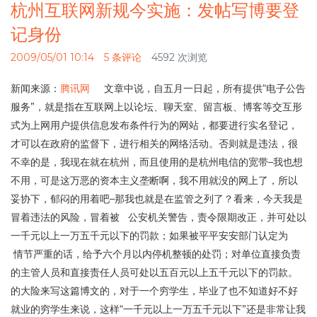
杭州互联网新规今实施：发帖写博要登
记身份
2009/05/01 10:14
5 条评论
4592 次浏览
新闻来源：
腾讯网
文章中说，自五月一日起，所有提供“电子公告
服务”，就是指在互联网上以论坛、聊天室、留言板、博客等交互形
式为上网用户提供信息发布条件行为的网站，都要进行实名登记，
才可以在政府的监督下，进行相关的网络活动。否则就是违法，很
不幸的是，我现在就在杭州，而且使用的是杭州电信的宽带–我也想
不用，可是这万恶的资本主义垄断啊，我不用就没的网上了，所以
妥协下，郁闷的用着吧–那我也就是在监管之列了？看来，今天我是
冒着违法的风险，冒着被 公安机关警告，责令限期改正，并可处以
一千元以上一万五千元以下的罚款；如果被平平安安部门认定为
情节严重的话，给予六个月以内停机整顿的处罚；对单位直接负责
的主管人员和直接责任人员可处以五百元以上五千元以下的罚款。
的大险来写这篇博文的，对于一个穷学生，毕业了也不知道好不好
就业的穷学生来说，这样“一千元以上一万五千元以下”还是非常让我