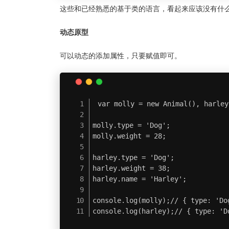
这些和已经熟悉的基于类的语言，看起来应该没有什
动态原型
可以动态的添加属性，只要赋值即可。
var molly = new Animal(), harley
molly.type = 'Dog';

molly.weight = 28;

harley.type = 'Dog';

harley.weight = 38;

harley.name = 'Harley';

console.log(molly);// { type: 'Dog
console.log(harley);// { type: 'D