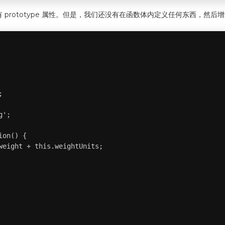
l 对象具有 prototype 属性。但是，我们还没有在函数体内定义任何东西，然


';

on() {

weight + this.weightUnits;
