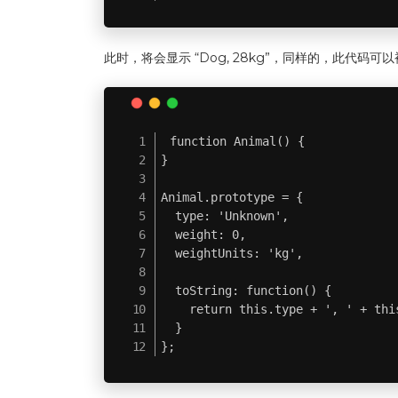
此时，将会显示 “Dog, 28kg”，同样的，此代码
function Animal() {

}

Animal.prototype = {

  type: 'Unknown',

  weight: 0,

  weightUnits: 'kg',

  toString: function() {

    return this.type + ', ' + thi
  }

};