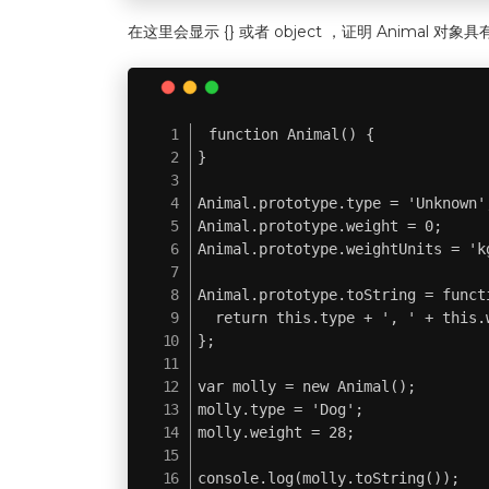
在这里会显示 {} 或者 object ，证明 Anima
function Animal() {

}

Animal.prototype.type = 'Unknown';
Animal.prototype.weight = 0;

Animal.prototype.weightUnits = 'kg
Animal.prototype.toString = functi
  return this.type + ', ' + this.
};

var molly = new Animal();

molly.type = 'Dog';

molly.weight = 28;

console.log(molly.toString());