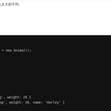
么太大的不同。
 = new Animal();

', weight: 28 }

og', weight: 38, name: 'Harley' }