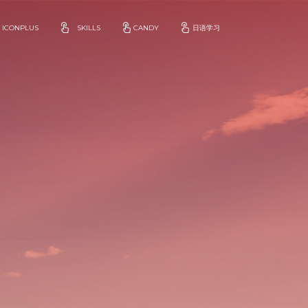
ICONPLUS
SKILLS
CANDY
日语学习