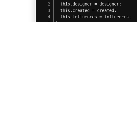
  this.designer = designer;

  this.created = created;

  this.influences = influences;

}
而 javascript.constructor 也将返回同样的代码。
在 ES5 的规范下，还有一些其他的原型对象的属性，例如，
这篇文章就讲到这里，下一篇将会介绍 prototypes (原