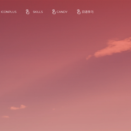
ICONPLUS
SKILLS
CANDY
日语学习