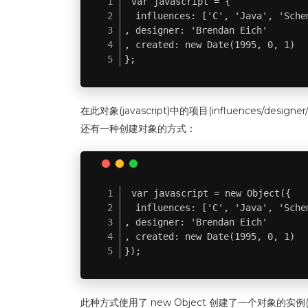
var javascript = {

  influences: ['C', 'Java', 'Schem
, designer: 'Brendan Eich'

, created: new Date(1995, 0, 1)

};
在此对象(javascript)中的项目(influence
还有一种创建对象的方式：
var javascript = new Object({

  influences: ['C', 'Java', 'Schem
, designer: 'Brendan Eich'

, created: new Date(1995, 0, 1)

});
此种方式使用了 new Object 创建了一个对象的