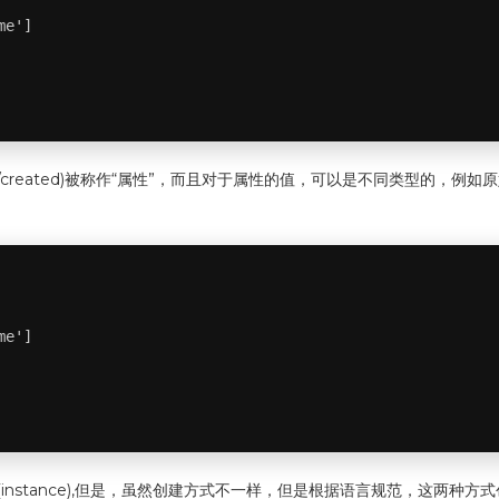
e']

s/designer/created)被称作“属性”，而且对于属性的值，可以是不同
e']

实例(instance),但是，虽然创建方式不一样，但是根据语言规范，这