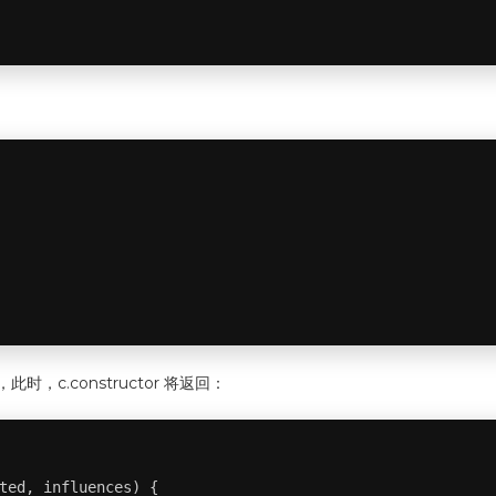
时，c.constructor 将返回：
ted, influences) {
