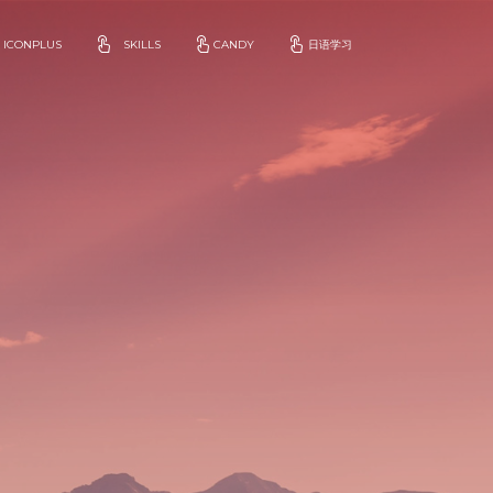
ICONPLUS
SKILLS
CANDY
日语学习