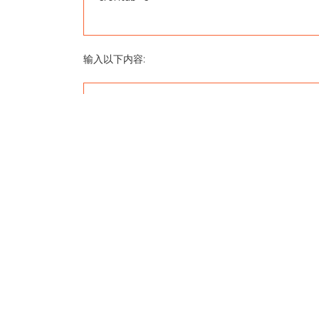
输入以下内容:
00 00 * * * /home/AutoBackupToFtp.sh
这样就实现了每天00:00自动备份网站文件和数据库
来源：
http://imcat.in/auto-backup-site-files-dat