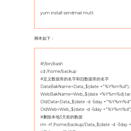
yum install sendmail mutt
脚本如下：
#!/bin/bash
cd /home/backup
#定义数据库的名字和旧数据库的名字
DataBakName=Data_$(date +”%Y%m%d”)..t
WebBakName=Web_$(date +%Y%m%d).tar
OldData=Data_$(date -d -5day +”%Y%m%d”)
OldWeb=Web_$(date -d -5day +”%Y%m%d”).
#删除本地3天前的数据
rm -rf /home/backup/Data_$(date -d -3da