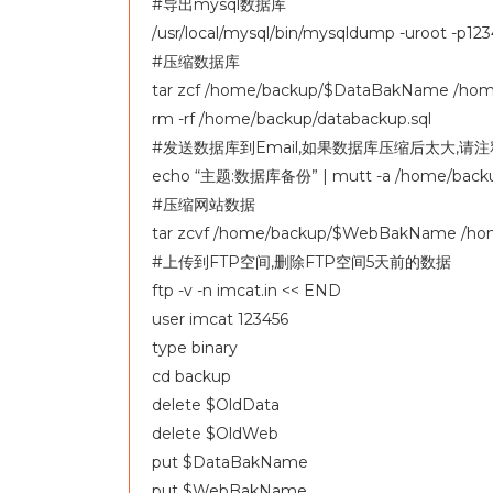
#导出mysql数据库
/usr/local/mysql/bin/mysqldump -uroot -p12
#压缩数据库
tar zcf /home/backup/$DataBakName /hom
rm -rf /home/backup/databackup.sql
#发送数据库到Email,如果数据库压缩后太大,请
echo “主题:数据库备份” | mutt -a /home/ba
#压缩网站数据
tar zcvf /home/backup/$WebBakName /h
#上传到FTP空间,删除FTP空间5天前的数据
ftp -v -n imcat.in << END
user imcat 123456
type binary
cd backup
delete $OldData
delete $OldWeb
put $DataBakName
put $WebBakName