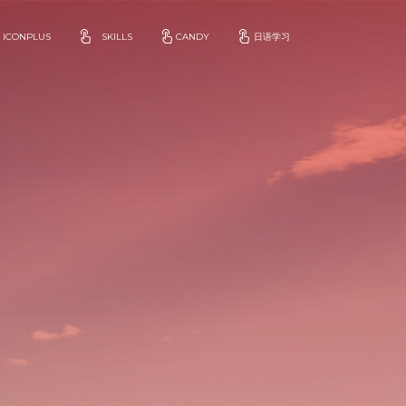
ICONPLUS
SKILLS
CANDY
日语学习