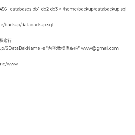
3456 –databases db1 db2 db3 > /home/backup/databackup.sql
e/backup/databackup.sql
注释这行
ckup/$DataBakName -s “内容:数据库备份”
www@gmail.com
ome/www