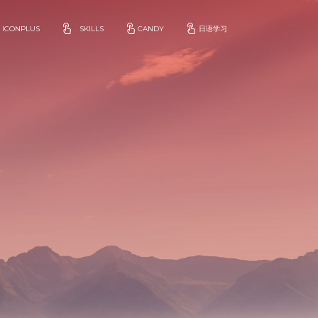
ICONPLUS
SKILLS
CANDY
日语学习