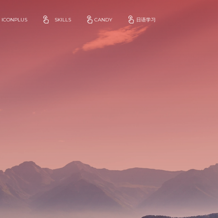
ICONPLUS
SKILLS
CANDY
日语学习