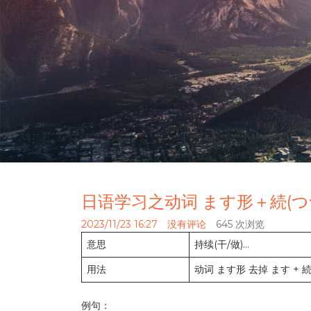
日语学习之动词 ます形＋続(つ
2023/11/23 16:27
没有评论
645 次浏览
意思
持续(干/做)…
用法
动词 ます形 去掉 ます + 
例句：