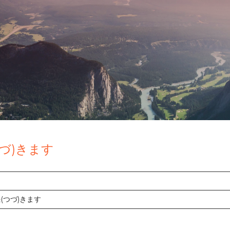
づ)きます
続(つづ)きます