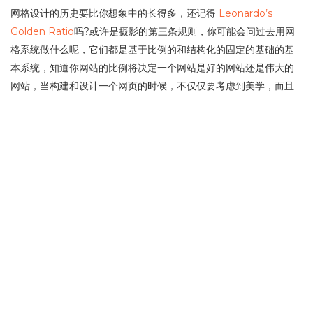
网格设计的历史要比你想象中的长得多，还记得
Leonardo’s
Golden Ratio
吗?或许是摄影的第三条规则，你可能会问过去用网
格系统做什么呢，它们都是基于比例的和结构化的固定的基础的基
本系统，知道你网站的比例将决定一个网站是好的网站还是伟大的
网站，当构建和设计一个网页的时候，不仅仅要考虑到美学，而且
要考虑到比例和网格可以更好的帮你组织你的图像，文字等。
更多…
1/1
1
陕ICP备17016223号-1
©
请叫我一米
主题
WP Candy
由
一米
开发 自豪的采
用
WordPress