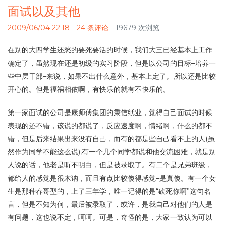
面试以及其他
2009/06/04 22:18
24 条评论
19679 次浏览
在别的大四学生还愁的要死要活的时候，我们大三已经基本上工作
确定了，虽然现在还是初级的实习阶段，但是以公司的目标–培养一
些中层干部–来说，如果不出什么意外，基本上定了。所以还是比较
开心的。但是福祸相依啊，有快乐的就有不快乐的。
第一家面试的公司是康师傅集团的秉信纸业，觉得自己面试的时候
表现的还不错，该说的都说了，反应速度啊，情绪啊，什么的都不
错，但是后来结果出来没有自己，而有的都是些自己看不上的人(虽
然作为同学不能这么说),有一个几个同学都说和他交流困难，就是别
人说的话，他老是听不明白，但是被录取了。有二个是兄弟班级，
都给人的感觉是很木讷，而且有点比较傻得感觉–是真傻。有一个女
生是那种春哥型的，上了三年学，唯一记得的是“砍死你啊”这句名
言，但是不知为何，最后被录取了，或许，是我自己对他们的人是
有问题，这也说不定，呵呵。可是，奇怪的是，大家一致认为可以