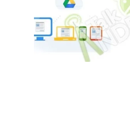
并且从截图来看，还有包括 PC 端，移动端的 APP。
不过传言归传言，具体真像还是要等 Google 发布 Goo