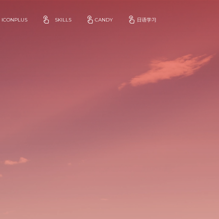
ICONPLUS
SKILLS
CANDY
日语学习