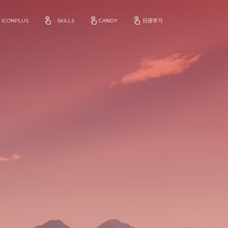
ICONPLUS
SKILLS
CANDY
日语学习