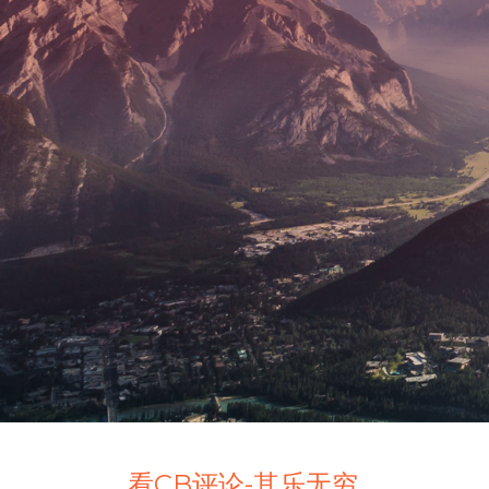
看CB评论-其乐无穷