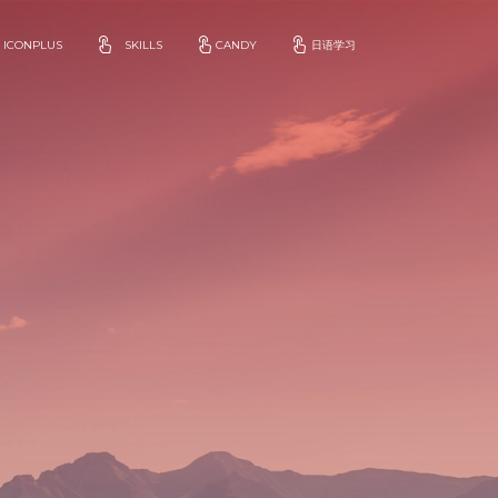
ICONPLUS
SKILLS
CANDY
日语学习