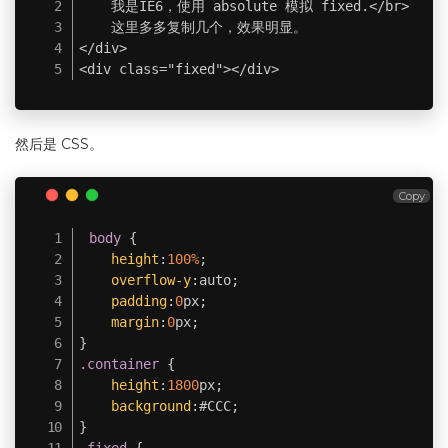
    我是IE6，使用 absolute 模拟 fixed.</br>

    这里多多复制几个，效果明显。

</div>

<div class="fixed"></div>
然后是 CSS。
Copy
body 
{
height
:
100%
;
overflow-y
:
auto
;
padding
:
0
px
;
margin
:
0
px
;
}
.container
{
height
:
1800
px
;
background
:
#CCC
;
}