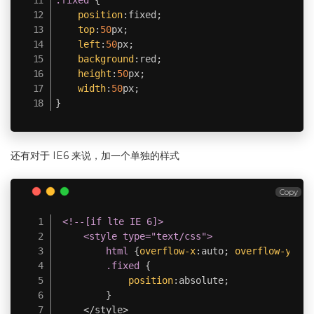
.fixed
{
position
:
fixed
;
top
:
50
px
;
left
:
50
px
;
background
:
red
;
height
:
50
px
;
width
:
50
px
;
}
还有对于 IE6 来说，加一个单独的样式
Copy
<!--
[if lte IE 6]
>

     <style type="text/css">

         html 
{
overflow-x
:
auto
;
overflow-y
:
hid
.fixed
{
position
:
absolute
;
}
     </style>
