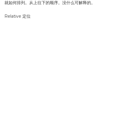
就如何排列。从上往下的顺序。没什么可解释的。
Relative 定位
即相对定位，他是参照父级的原始点为原始点，无父级则以BODY
的原始点为原始点，配合TOP、RIGHT、BOTTOM、LEFT进行定
位，当父级内有padding等CSS属性时，当前级的原始点则参照父
级内容区的原始点进行定位。
有时我们还需要依靠z-index来设定容器的上下关系，数值越大越在
最上面，数值范围是自然数。当然有一点要注意，父子关系是无法
用z-index来设定上下关系的，一定是子级在上父级在下。
更多…
1/1
1