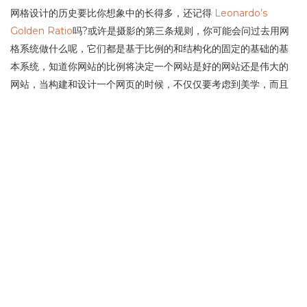
网格设计的历史要比你想象中的长得多，还记得
Leonardo’s
Golden Ratio
吗?或许是摄影的第三条规则，你可能会问过去用网
格系统做什么呢，它们都是基于比例的和结构化的固定的基础的基
本系统，知道你网站的比例将决定一个网站是好的网站还是伟大的
网站，当构建和设计一个网页的时候，不仅仅要考虑到美学，而且
要考虑到比例和网格可以更好的帮你组织你的图像，文字等。
更多…
1/1
1
陕ICP备17016223号-1
©
请叫我一米
主题
WP Candy
由
一米
开发 自豪的采
用
WordPress