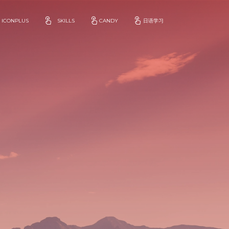
ICONPLUS
SKILLS
CANDY
日语学习