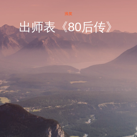
浅笑
出师表《80后传》