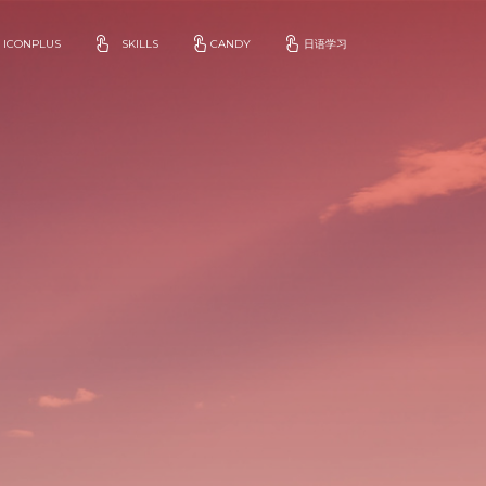
ICONPLUS
SKILLS
CANDY
日语学习