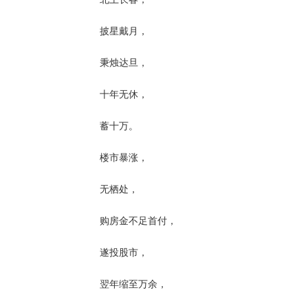
披星戴月，
秉烛达旦，
十年无休，
蓄十万。
楼市暴涨，
无栖处，
购房金不足首付，
遂投股市，
翌年缩至万余，