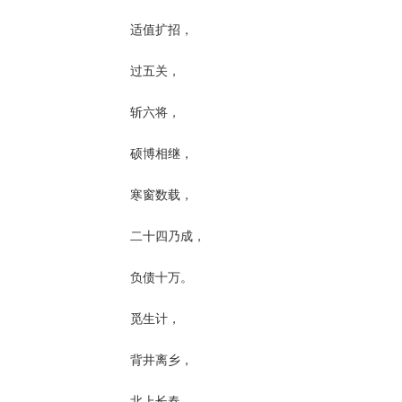
适值扩招，
过五关，
斩六将，
硕博相继，
寒窗数载，
二十四乃成，
负债十万。
觅生计，
背井离乡，
北上长春，