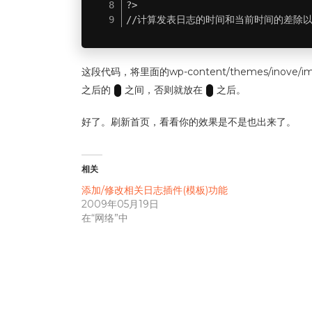
?>

//计算发表日志的时间和当前时间的差除以
这段代码，将里面的wp-content/themes/i
之后的
之间，否则就放在
之后。
好了。刷新首页，看看你的效果是不是也出来了。
相关
添加/修改相关日志插件(模板)功能
2009年05月19日
在“网络”中