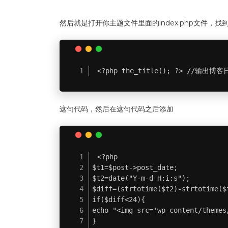
然后就是打开你主题文件里面的index.php文件，找
<?php the_title(); ?> //输出博
这句代码，然后在这句代码之后添加
<?php

$t1=$post->post_date;

$t2=date("Y-m-d H:i:s");

$diff=(strtotime($t2)-strtotime($t
if($diff<24){

echo "<img src='wp-content/theme
}
