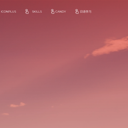
ICONPLUS
SKILLS
CANDY
日语学习