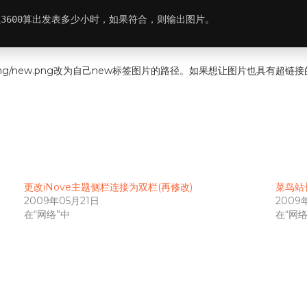
3600算出发表多少小时，如果符合，则输出图片。
nove/img/new.png改为自己new标签图片的路径。如果想让图片也
更改iNove主题侧栏连接为双栏(再修改)
菜鸟站
2009年05月21日
2009
在“网络”中
在“网络