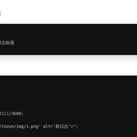
到
客日志标题
1))/3600;

s/inove/img/1.png' alt='新日志'>";
