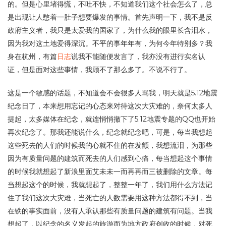
的。但是心里堵得慌，不吐不快，不知道我们这个社会怎么了，总
是出现让人憋着一肚子想要爆发的事情。首先声明一下，我不是反
政府主义者，我只是太爱我的国家了，为什么我的眼里长含泪水，
因为我对这土地爱得深沉。不平的事年年有，为何今年特别多？我
身在杭州，有篇
日志
说我不能随便发言了，我亦没有进行实名认
证，但是面对这些事情，我顾不了那么多了。不说不行了。
这是一个敏感的话题，不知道会不会很多人骂我，明天就是5.12地震
纪念日了，本来想用忘记的心态来对待这次大灾难的，奈何太多人
提起，太多媒体在纪念，就连悄悄撤下了5.12地震专题的QQ也开始
再次纪念了。那我还能说什么，纪念就纪念吧，可是，每当我想起
这些死去的人们的时候我的心就不住的在发颤，我想流泪，为那些
因为有质量问题的建筑而死去的人们感到心痛，每当想起这个事情
的时候我就想起了新浪里面艾未未一而再再而三被删除的文章。每
当想起这个的时候，我就想起了，整整一年了，我们用什么方法记
住了我们这次大灾难，当死亡的人数需要用这种方法都得不到，当
在铁的事实面前，没有人承认那些有质量问题的建筑有问题。当我
想起了，以纪念的名义发起的旅游而为地方政府创收的时候，对死