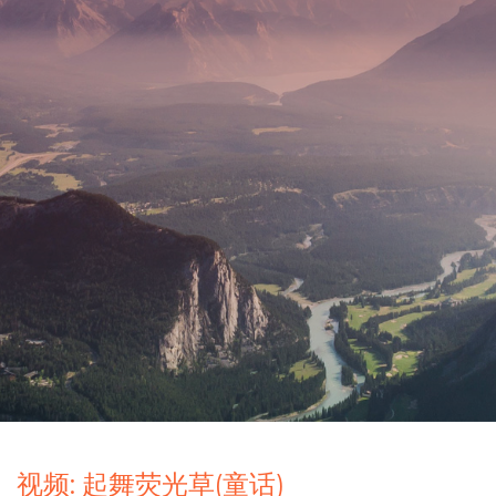
视频: 起舞荧光草(童话)