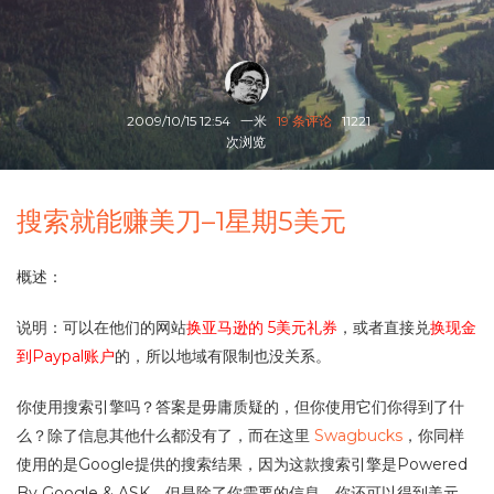
2009/10/15 12:54
一米
19 条评论
11221
次浏览
搜索就能赚美刀–1星期5美元
概述：
说明：可以在他们的网站
换亚马逊的 5美元礼券
，或者直接兑
换现金
到Paypal账户
的，所以地域有限制也没关系。
你使用搜索引擎吗？答案是毋庸质疑的，但你使用它们你得到了什
么？除了信息其他什么都没有了，而在这里
Swagbucks
，你同样
使用的是Google提供的搜索结果，因为这款搜索引擎是Powered
By Google & ASK，但是除了你需要的信息，你还可以得到美元。