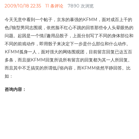
2009/10/18 22:35
11 条评论
7890 次浏览
今天无意中看到一个帖子，京东的暴强的KFMM，面对成百上千的
色//狼型男同志围观，依然脸不红心不跳的回答那些令人头晕眼热的
问题。起因是一个情//趣用品骰子，上面分别写了不同的身体部位和
不同的前戏动作，即用骰子来决定下一步是什么部位和什么动作。
KFMM孤身一人，面对强大的网络围观团，目前留言回复已达五百
多条，而且据KFMM回复所说所有留言的回复都为其一人所回复。
而且其中不乏搞笑的所谓低//俗内容，而KFMM依然平静回答。比
如：
咨询内容：
我今晚就一个人，怎么玩，MM介绍下。我常年在北京饭店726室。
京东回复：
您好！一个人的精彩,全由您自己做主.感谢您对京东的支持！祝您购
物愉快！
又比如：