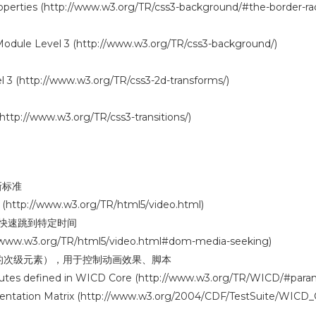
erties (http://www.w3.org/TR/css3-background/#the-border-rad
le Level 3 (http://www.w3.org/TR/css3-background/)
(http://www.w3.org/TR/css3-2d-transforms/)
tp://www.w3.org/TR/css3-transitions/)
容新标准
http://www.w3.org/TR/html5/video.html)
频可快速跳到特定时间
www.w3.org/TR/html5/video.html#dom-media-seeking)
ject>的次级元素），用于控制动画效果、脚本
tes defined in WICD Core (http://www.w3.org/TR/WICD/#para
tation Matrix (http://www.w3.org/2004/CDF/TestSuite/WICD