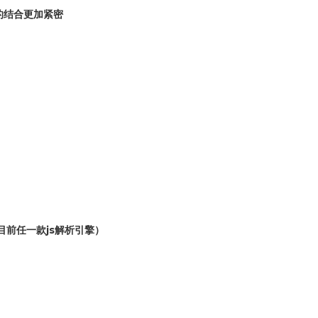
 的结合更加紧密
度超过目前任一款js解析引擎）