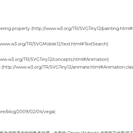
ring property (http://www.w3.org/TR/SVGTiny12/painting.html
/www.w3.org/TR/SVGMobile12/text.html#TextSearch)
ww.w3.org/TR/SVGTiny12/concepts.html#Animation)
http://www.w3.org/TR/SVGTiny12/animate.html#Animation.clas
e/blog/2009/02/04/vega)
作为浏览器内的对象来处理。全新的 Opera Widgets 桌面版完全取消