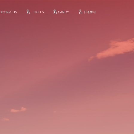
ICONPLUS
SKILLS
CANDY
日语学习