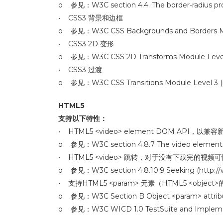
o 参见：W3C section 4.4. The border-radius prop
• CSS3 背景和边框
o 参见：W3C CSS Backgrounds and Borders Modu
• CSS3 2D 变形
o 参见：W3C CSS 2D Transforms Module Level 3 
• CSS3 过渡
o 参见：W3C CSS Transitions Module Level 3 (ht
HTML5
支持以下特性：
• HTML5 <video> element DOM API，以兼
o 参见：W3C section 4.8.7 The video element (
• HTML5 <video> 跳转，对于没有下载完的视
o 参见：W3C section 4.8.10.9 Seeking (http://
• 支持HTML5 <param> 元素（HTML5 <ob
o 参见：W3C Section B Object <param> attribu
o 参见：W3C WICD 1.0 TestSuite and Implemen