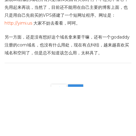
先用起来再说，当然了，目前还不能用在自己主要的博客上面，也
只是用自己先前买的VPS搭建了一个短网址程序。网址是：
http://yimi.us
大家不妨去看看，呵呵。
另一方面，还是没有想好这个域名拿来要干嘛，还有一个godaddy
注册的com域名，也没有什么用处，现在有点纠结，越来越喜欢买
域名和空间了，但是总不知道该怎么用，太杯具了。
1/1
1
陕ICP备17016223号-1
©
请叫我一米
主题
WP Candy
由
一米
开发 自豪的采
用
WordPress