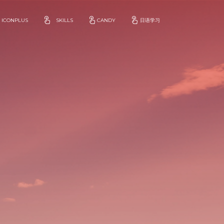
ICONPLUS
SKILLS
CANDY
日语学习