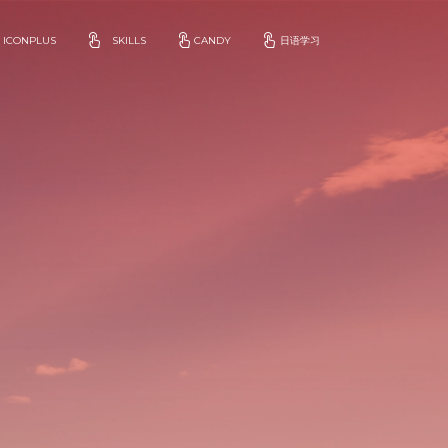
ICONPLUS
SKILLS
CANDY
日语学习