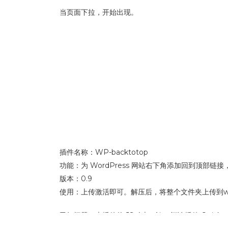
当页面下拉，开始出现。
插件名称：WP-backtotop
功能：为 WordPress 网站右下角添加回到顶
版本：0.9
使用：上传激活即可。解压后，将整个文件夹上传到wp-co
已知问题：本插件的 JS 会与 Ajax 评论插件 Quick-comm