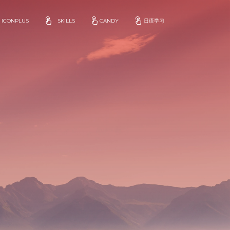
ICONPLUS
SKILLS
CANDY
日语学习