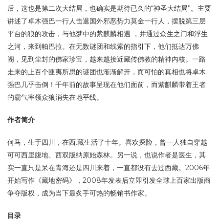
后，这也是第二次大结局，也确实是期待已久的“神圣大结局”。主要
讲述了卓木强巴一行人击退国外邪恶势力莫金一行人，摆脱第三层
平台的狼的攻击，与他梦中的紫麒麟相遇 ，并通过众生之门和浮生
之河，来到帕巴拉。在无数谜团和线索的指引下，他们抵达万佛
阁，见到尘封的佛家珍宝，越来越接近藏传佛教的精神内核。一路
走来的上百个匪夷所思的谜团也渐渐解开，而可怕的真相也将卓木
强巴几乎击倒！千年前的故事呈现在他们面前，而紫麒麟带着王者
的霸气率领众狼消失在地平线。
作者简介
何马，生于四川，在西.藏生活了十年。喜欢探险，曾一人独自穿越
可可西里腹地、西双版纳原始森林。另一说，也说作者是医生，其
实一直只是呆在青海还是四川来着，一直都没有去过西藏。2006年
开始写作《藏地密码》，2008年发表后立即引发全球上百家出版商
争夺版权，成为当下最炙手可热的畅销书作家。
目录