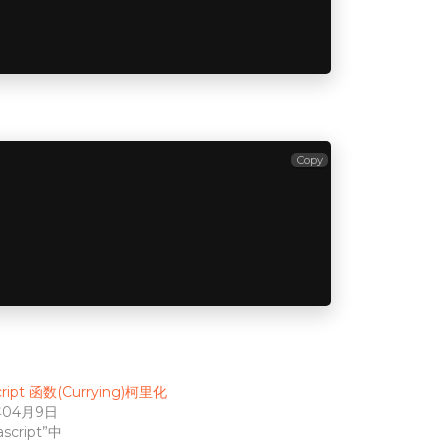
Copy
cript 函数(Currying)柯里化
年04月9日
script”中