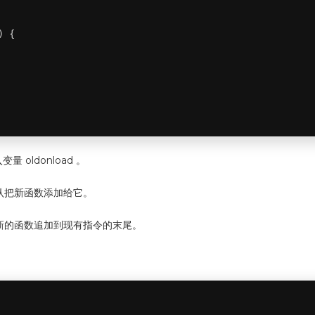
 {

量 oldonload 。
认把新函数添加给它。
把新的函数追加到现有指令的末尾。