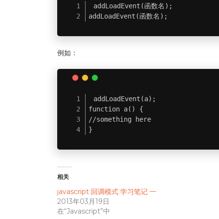
addLoadEvent(函数名);

addLoadEvent(函数名);
例如：
addLoadEvent(a);

function a() {

//something here

}
相关
javascript 回调模式 学习笔记 一
2013年03月19日
在“Javascript”中