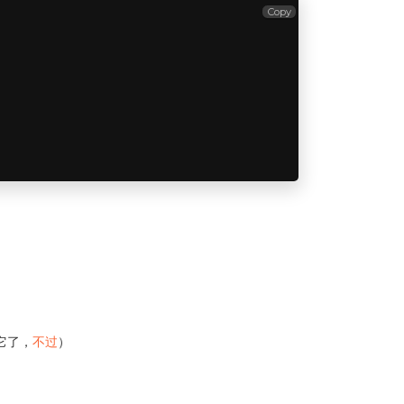
Copy
弃它了，
不过
）