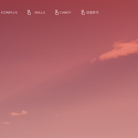
ICONPLUS
SKILLS
CANDY
日语学习