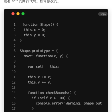
意有 self 的两行代码。如何修改的。
Copy
function Shape() {

  this.x = 0;

  this.y = 0;

}

Shape.prototype = {

  move: function(x, y) {

    var self = this;

    this.x += x;

    this.y += y;

    function checkBounds() {

      if (self.x > 100) {

        console.error('Warning: Shape out of b
      }
