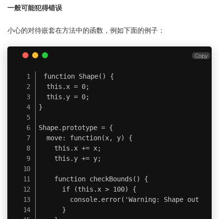
一般可能犯得错误
小心的对待嵌套在方法中的函数，例如下面的例子：
Copy
function Shape() {

  this.x = 0;

  this.y = 0;

}

Shape.prototype = {

  move: function(x, y) {

    this.x += x;

    this.y += y;

    function checkBounds() {

      if (this.x > 100) {

        console.error('Warning: Shape out of b
      }
