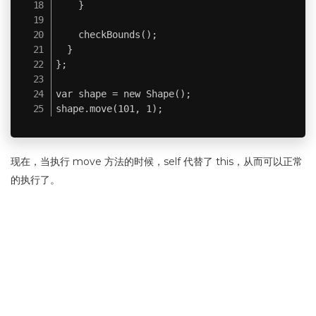
    }

    checkBounds();

  }

};

var shape = new Shape();

shape.move(101, 1);
现在，当执行 move 方法的时候，self 代替了 this，从而可以正常
的执行了。
总结
使用 this 的时候，请记住以下三点：
1. 取决于函数被以何种方式调用，new MyConstructor 和
myObject.method() 将被指向其实例，而当 this 在函数中的话，
将会指向 window 。