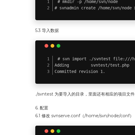
# mkdir -p /home/svn/node

# svnadmin create /home/svn/nod
5.3 导入数据
# svn import ./svntest file:///h
Adding         svntest/test.php

Committed revision 1.
./svntest 为要导入的目录，里面还有相应的项目
6. 配置
6.1 修改 svnserve.conf（/home/svn/node/conf）