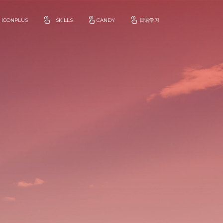
ICONPLUS
SKILLS
CANDY
日语学习