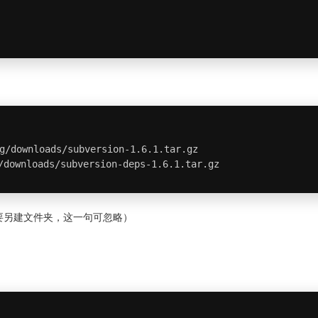
g/downloads/subversion-1.6.1.tar.gz

/downloads/subversion-deps-1.6.1.tar.gz
要另建文件夹，这一句可忽略）