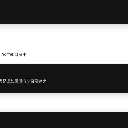
 home 目录中
-p 的意思是说如果没有父目录建之