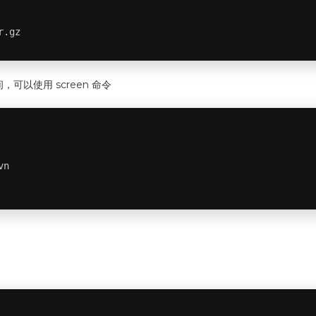
r.gz
以使用 screen 命令
n
