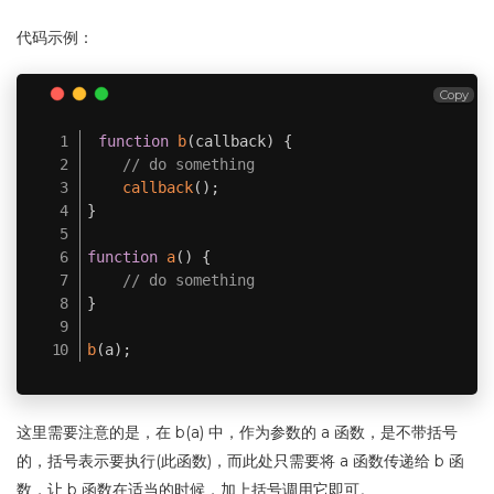
代码示例：
Copy
function
b
(
callback
)
{
// do something
callback
(
)
;
}
function
a
(
)
{
// do something
}
b
(
a
)
;
这里需要注意的是，在 b(a) 中，作为参数的 a 函数，是不带括号
的，括号表示要执行(此函数)，而此处只需要将 a 函数传递给 b 函
数，让 b 函数在适当的时候，加上括号调用它即可。