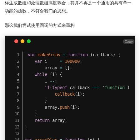
样生成数组和处理数组高度耦合，其并不再是一个通用的具有单一
功能的函数，不符合我们的思想。
那么我们尝试使用回调的方式来重构
Copy
var
makeArray
=
function
(
callback
)
{
var
 i     
=
100000
,
        array 
=
[
]
;
while
(
i
)
{
        i 
--
;
if
(
typeof
 callback 
===
'function'
)
{
callback
(
i
)
;
}
        array
.
push
(
i
)
;
}
return
 array
;
}