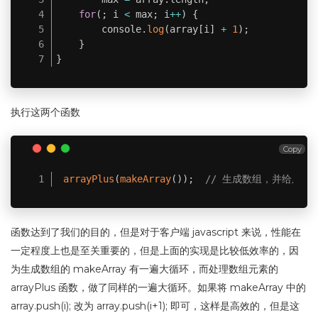
for
(
;
 i 
<
 max
;
 i
++
)
{
        console
.
log
(
array
[
i
]
+
1
)
;
}
}
执行这两个函数
Copy
arrayPlus
(
makeArray
(
)
)
;
// 生成数组，并给所有
函数达到了我们的目的，但是对于客户端 javascript 来说，性能在
一定程度上也是至关重要的，但是上面的实现是比较低效率的，因
为生成数组的 makeArray 有一遍大循环，而处理数组元素的
arrayPlus 函数，做了同样的一遍大循环。如果将 makeArray 中的
array.push(i); 改为 array.push(i+1); 即可，这样是高效的，但是这