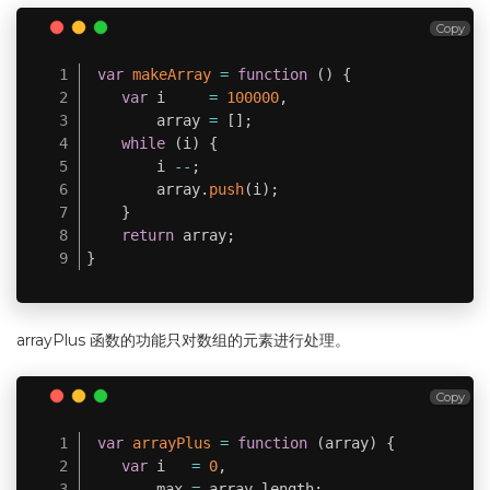
Copy
var
makeArray
=
function
(
)
{
var
 i     
=
100000
,
        array 
=
[
]
;
while
(
i
)
{
        i 
--
;
        array
.
push
(
i
)
;
}
return
 array
;
}
arrayPlus 函数的功能只对数组的元素进行处理。
Copy
var
arrayPlus
=
function
(
array
)
{
var
 i   
=
0
,
        max 
=
 array
.
length
;