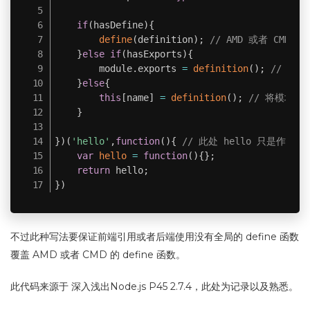
if
(
hasDefine
)
{
define
(
definition
)
;
// AMD 或者 CMD 环
}
else
if
(
hasExports
)
{
        module
.
exports 
=
definition
(
)
;
// 定义
}
else
{
this
[
name
]
=
definition
(
)
;
// 将模块的执
}
}
)
(
'hello'
,
function
(
)
{
// 此处 hello 只是作为
var
hello
=
function
(
)
{
}
;
return
 hello
;
}
)
不过此种写法要保证前端引用或者后端使用没有全局的 define 函数
覆盖 AMD 或者 CMD 的 define 函数。
此代码来源于 深入浅出Node.js P45 2.7.4，此处为记录以及熟悉。