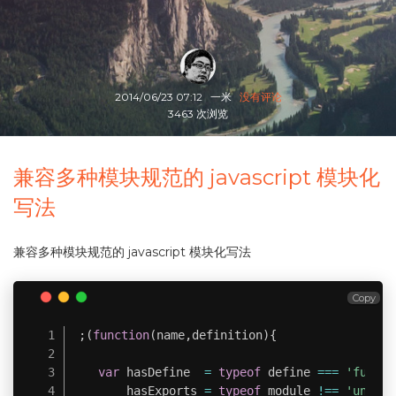
2014/06/23 07:12
一米
没有评论
3463 次浏览
兼容多种模块规范的 javascript 模块化
写法
兼容多种模块规范的 javascript 模块化写法
Copy
;
(
function
(
name
,
definition
)
{
var
 hasDefine  
=
typeof
 define 
===
'functi
        hasExports 
=
typeof
 module 
!==
'undefi