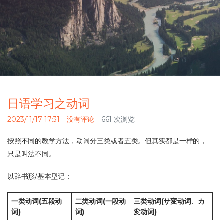
日语学习之动词
2023/11/17 17:31
没有评论
661 次浏览
按照不同的教学方法，动词分三类或者五类。但其实都是一样的，
只是叫法不同。
以辞书形/基本型记：
一类动词(五段动
二类动词(一段动
三类动词(サ変动词、カ
词)
词)
変动词)