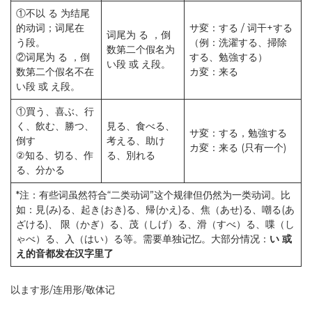
①不以 る 为结尾
的动词；词尾在
サ変：する / 词干+する
词尾为 る ，倒
う段。
（例：洗濯する、掃除
数第二个假名为
②词尾为 る ，倒
する、勉強する）
い段 或 え段。
数第二个假名不在
カ変：来る
い段 或 え段。
①買う、喜ぶ、行
く、飲む、勝つ、
見る、食べる、
サ変：する，勉強する
倒す
考える、助け
カ変：来る (只有一个)
②知る、切る、作
る、別れる
る、分かる
*注：有些词虽然符合“二类动词”这个规律但仍然为一类动词。比
如：見(み)る、起き(おき)る、帰(かえ)る、焦（あせ)る、嘲る(あ
ざける)、 限（かぎ）る、茂（しげ）る、滑（すべ）る、喋（し
ゃべ）る、入（はい）る等。需要单独记忆。大部分情况：
い 或
え的音都发在汉字里了
以ます形/连用形/敬体记