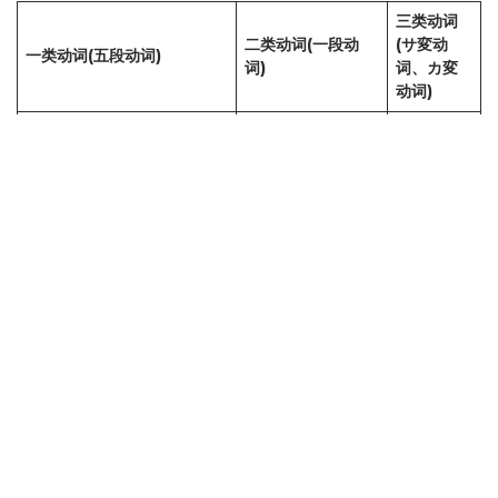
三类动词
二类动词(一段动
(サ変动
一类动词(五段动词)
词)
词、カ変
动词)
ます前面的母音是
します・
ます前面的母音是 い 的音
え 的音
来ます
教えます、開けま
す、食べます、寝
サ変：し
書きます、のみます、遊びま
ます
ます
す、撮ります、待ちます、買
*置きます、おりま
カ変：来
います、話します
す、見ます(特殊，
ます
需要特别记忆)