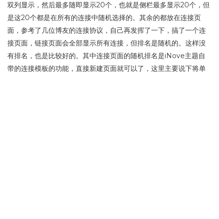
双列显示，然后最多随即显示20个，也就是侧栏最多显示20个，但
是这20个都是在所有的连接中随机选择的。其余的都放在连接页
面，参考了几位博友的连接协议，自己再发挥了一下，搞了一个连
接页面，链接页面会全部显示所有连接，但排名是随机的。这样没
有排名，也是比较好的。其中连接页面的随机排名是iNove主题自
带的连接模板的功能，直接新建页面就可以了，这里主要说下将单
列边栏改为双列边栏的方法和代码。效果见效果图。
事先声明下，因为本人不懂CSS，所以改的话，里面很可能有很多
不符合规范的地方，但是在IE6，火狐，chrome，IE7还有IE8都
显示正常，所以应该不用担心，如果担心的话，那还是不用的好
吧。
更多…