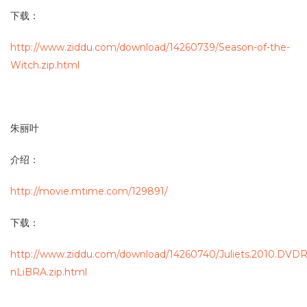
下载：
http://www.ziddu.com/download/14260739/Season-of-the-
Witch.zip.html
朱丽叶
介绍：
http://movie.mtime.com/129891/
下载：
http://www.ziddu.com/download/14260740/Juliets.2010.DVDR
nLiBRA.zip.html