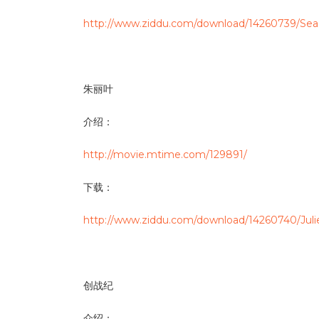
http://www.ziddu.com/download/14260739/Seas
朱丽叶
介绍：
http://movie.mtime.com/129891/
下载：
http://www.ziddu.com/download/14260740/Juli
创战纪
介绍：