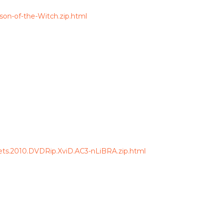
on-of-the-Witch.zip.html
ets.2010.DVDRip.XviD.AC3-nLiBRA.zip.html