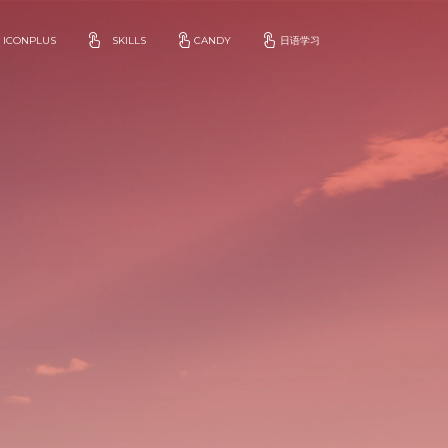
ICONPLUS
SKILLS
CANDY
日语学习