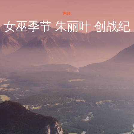
网络
女巫季节 朱丽叶 创战纪