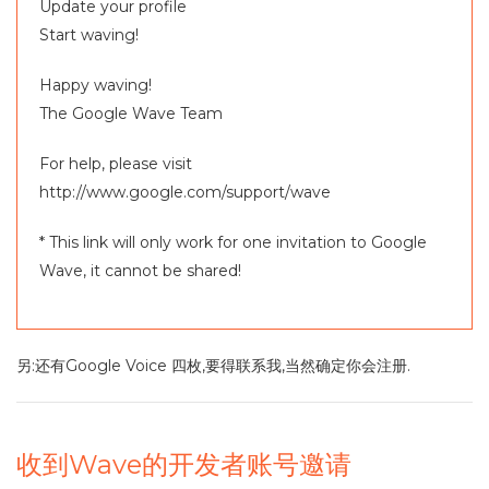
Update your profile
Start waving!
Happy waving!
The Google Wave Team
For help, please visit
http://www.google.com/support/wave
* This link will only work for one invitation to Google
Wave, it cannot be shared!
另:还有Google Voice 四枚,要得联系我,当然确定你会注册.
收到Wave的开发者账号邀请