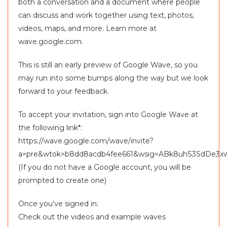
both a conversation and a document where people
can discuss and work together using text, photos,
videos, maps, and more. Learn more at
wave.google.com.
This is still an early preview of Google Wave, so you
may run into some bumps along the way but we look
forward to your feedback.
To accept your invitation, sign into Google Wave at
the following link*:
https://wave.google.com/wave/invite?
a=pre&wtok=b8dd8acdb4fee661&wsig=ABk8uhS3SdDe
(If you do not have a Google account, you will be
prompted to create one)
Once you’ve signed in:
Check out the videos and example waves