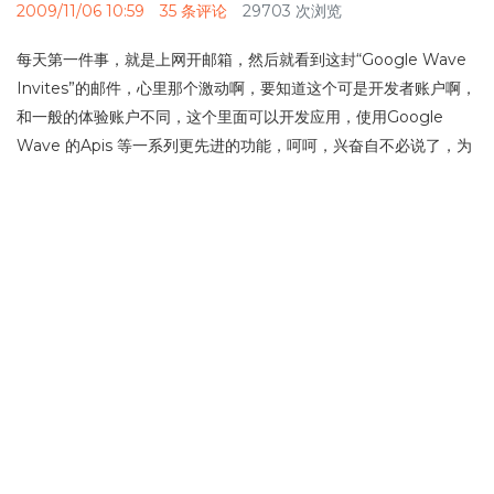
2009/11/06 10:59
35 条评论
29703 次浏览
每天第一件事，就是上网开邮箱，然后就看到这封“Google Wave
Invites”的邮件，心里那个激动啊，要知道这个可是开发者账户啊，
和一般的体验账户不同，这个里面可以开发应用，使用Google
Wave 的Apis 等一系列更先进的功能，呵呵，兴奋自不必说了，为
了大伙也能得到一个账户，不管是开发者还是普通体验着也好，我
就说说该怎么去申请，这个账户，也不用看别人脸色，而是自力更
生。先上图，我的开发者账号邀请。
但有一点不好的是，申请这个先要学会翻//墙，至于怎么翻//墙，我
这里就不能多说了(不知道Girl Fire Walle 怎么想的，连这个也封).
更多…