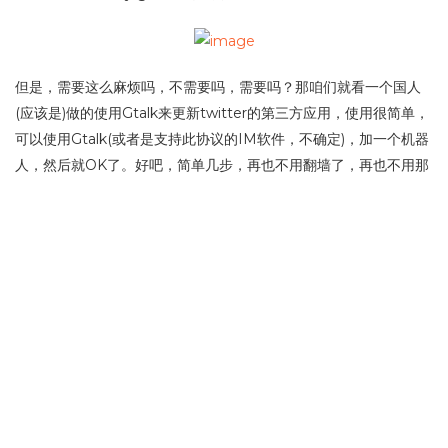
但是，需要这么麻烦吗，不需要吗，需要吗？那咱们就看一个国人
(应该是)做的使用Gtalk来更新twitter的第三方应用，使用很简单，
可以使用Gtalk(或者是支持此协议的IM软件，不确定)，加一个机器
人，然后就OK了。好吧，简单几步，再也不用翻墙了，再也不用那
么烦恼了。所谓：自从用了twitalker之后，腰不酸了，背不痛了，
腿也不抽筋了，连吃楼下的那个包子也开始香了。
更多…
1/1
1