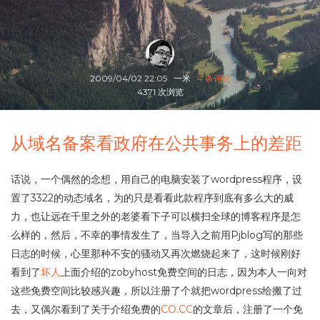
2009/04/02 22:05
一米
4 条评论
4371 次浏览
从域名备案看政府在公共事务上的差距
话说，一个偶然的念想，用自己的电脑安装了wordpress程序，设
置了3322的动态域名，为的只是看看此款程序到底有多么大的威
力，也让远在千里之外的老婆看下子可以横扫全球的博客程序是怎
么样的，然后，不幸的事情发生了，当导入之前用Pjblog写的那些
日志的时候，心里那种不安的骚动又再次燃烧起来了，这时候刚好
看到了
坏人
上面介绍的zobyhost免费空间的日志，因为本人一向对
这些免费空间比较感兴趣，所以注册了个就把wordpress给搬了过
去，又偶尔看到了关于介绍免费的
CO.CC
的文章后，注册了一个免