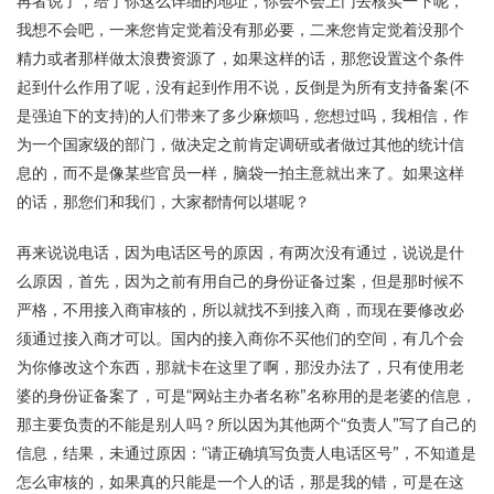
再者说了，给了你这么详细的地址，你会不会上门去核实一下呢，
我想不会吧，一来您肯定觉着没有那必要，二来您肯定觉着没那个
精力或者那样做太浪费资源了，如果这样的话，那您设置这个条件
起到什么作用了呢，没有起到作用不说，反倒是为所有支持备案(不
是强迫下的支持)的人们带来了多少麻烦吗，您想过吗，我相信，作
为一个国家级的部门，做决定之前肯定调研或者做过其他的统计信
息的，而不是像某些官员一样，脑袋一拍主意就出来了。如果这样
的话，那您们和我们，大家都情何以堪呢？
再来说说电话，因为电话区号的原因，有两次没有通过，说说是什
么原因，首先，因为之前有用自己的身份证备过案，但是那时候不
严格，不用接入商审核的，所以就找不到接入商，而现在要修改必
须通过接入商才可以。国内的接入商你不买他们的空间，有几个会
为你修改这个东西，那就卡在这里了啊，那没办法了，只有使用老
婆的身份证备案了，可是“网站主办者名称”名称用的是老婆的信息，
那主要负责的不能是别人吗？所以因为其他两个“负责人”写了自己的
信息，结果，未通过原因：“请正确填写负责人电话区号”，不知道是
怎么审核的，如果真的只能是一个人的话，那是我的错，可是在这