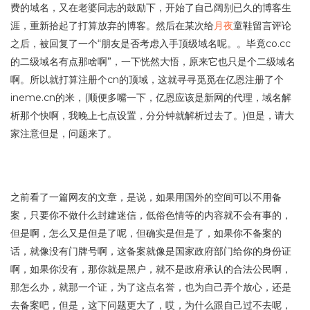
费的域名，又在老婆同志的鼓励下，开始了自己阔别已久的博客生
涯，重新拾起了打算放弃的博客。然后在某次给
月夜
童鞋留言评论
之后，被回复了一个“朋友是否考虑入手顶级域名呢。。毕竟co.cc
的二级域名有点那啥啊”，一下恍然大悟，原来它也只是个二级域名
啊。所以就打算注册个cn的顶域，这就寻寻觅觅在亿恩注册了个
ineme.cn的米，(顺便多嘴一下，亿恩应该是新网的代理，域名解
析那个快啊，我晚上七点设置，分分钟就解析过去了。)但是，请大
家注意但是，问题来了。
之前看了一篇网友的文章，是说，如果用国外的空间可以不用备
案，只要你不做什么封建迷信，低俗色情等的内容就不会有事的，
但是啊，怎么又是但是了呢，但确实是但是了，如果你不备案的
话，就像没有门牌号啊，这备案就像是国家政府部门给你的身份证
啊，如果你没有，那你就是黑户，就不是政府承认的合法公民啊，
那怎么办，就那一个证，为了这点名誉，也为自己弄个放心，还是
去备案吧，但是，这下问题更大了，哎，为什么跟自己过不去呢，