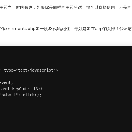
ove主题之上做的修改，如果你是同样的主题的话，那可以直接使用，不是
是在模版的comments.php加一段JS代码,记住，最好是加在php的头
" type="text/javascript">

vent;

ent.keyCode==13){

submit").click();
