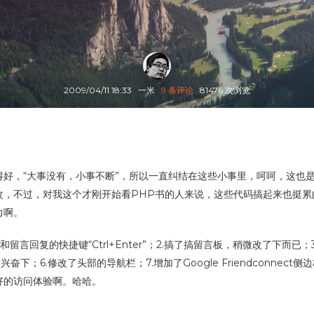
2009/04/11 18:33
一米
9 条评论
81476 次浏览
好，“大事没有，小事不断”，所以一直纠结在这些小事里，呵呵，这也
改，不过，对我这个才刚开始看PHP书的人来说，这些代码搞起来也挺累
力啊。
留言回复的快捷键“Ctrl+Enter”；2.搞了搞留言板，稍微改了下而已
下；6.修改了头部的导航栏；7.增加了Google Friendconne
好的访问体验啊。哈哈。