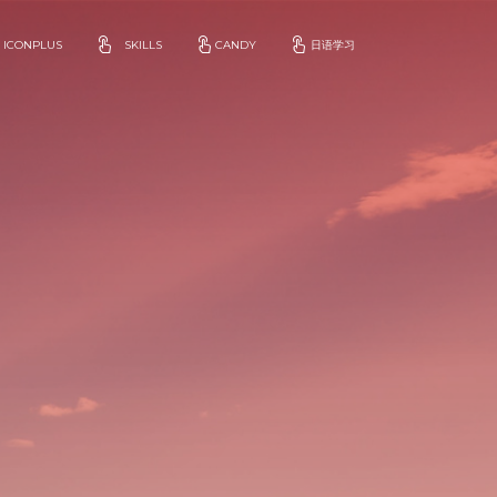
ICONPLUS
SKILLS
CANDY
日语学习