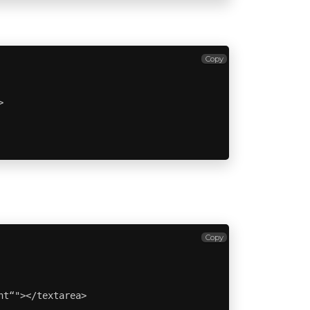
Copy


Copy
nt“"></textarea>