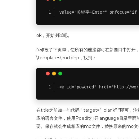
value="关键字+Enter" onfocus="if 
ok，开始测试吧。
4.修改了下页脚，使所有的连接都可在新窗口中打开，版
\templates\end.php，找到：
<a id="powered" href="http://wo
在title之前加一句代码 “ target=”_blank” 
应的语言文件，使用Poedit打开language目录里面的
要。保存就会生成相应的mo文件，替换原来的mo文件