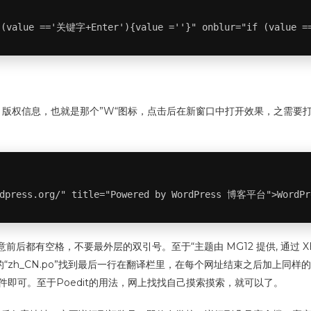
(value =='关键字+Enter'){value =''}" onblur="if (value 
权信息，也就是那个”W“图标，点击后在新窗口中打开效果，之需要打开wp-c
rdpress.org/" title="Powered by WordPress 博客平台">WordPr
”即可，注意前后都有空格，不要最外层的双引号。至于“主题由 MG12 提供, 通过 X
“zh_CN.po”找到最后一行在翻译栏里，在每个网址结束之后加上同样的代码“ 
即可。至于Poedit的用法，网上找找自己摸索摸索，就可以了。