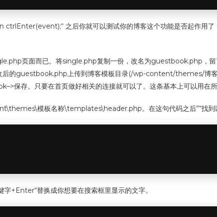
:return ctrlEnter(event);“ 之后你就可以测试你的博客这个功
e.php页面而已。将single.php复制一份，改名为guestbook.
estbook.php上传到博客模板目录(/wp-content/theme
tbook–>保存。只要在首页做好相关的连接就可以了。这条基本上可以用在
hemes\模板名称\templates\header.php。在这句代码之后”
“找
关键字+Enter“替换成你想要在搜索框里显示的文字。