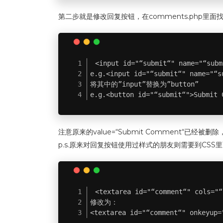
第二步就是修改回复按钮，在comments.php里面
<input id="“submit“" name="“subm
e.g.<input id="“submit“" name="“s
将其中的”input”替换为”button”

e.g.<button id="“submit“">Submit 
注意原来的value=“Submit Comment“已经被删除
p.s.原来对回复按钮使用过样式的朋友则需要到CS
<textarea id="“comment“" cols="“
修改为：

<textarea id="“comment“" onkeyup=