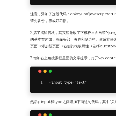
注意，添加了这段代码：onkeyup=“javascript
请先备份，养成好习惯。
2.搞了搞留言板，其实稍微改了下模板里面自带的singl
的基本布局如：页面头部，页脚和侧边栏。然后将修改后的gu
页面–>添加新页面–>右侧的模板属性–>选择gues
3.增加右上角搜索框里面的文字提示，打开wp-content\t
<input type="text"
然后在input和type之间增加下面这句代码，其中”