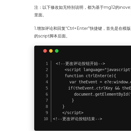
注：以下修改如无特别说明，都为基于mg12的in
里面。
1.增加评论和回复“Ctrl+Enter”快捷键，首先
的script脚本后面。
<!--更改评论按钮开始-->

     <script language="javascript
     function ctrlEnter(e){

       var theEvent = e?e:window.e
   　　if(theEvent.ctrlKey && theEv
         document.getElementById("
        }

    }

    </script>

<!--更改评论按钮结束-->