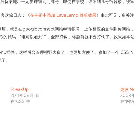
以后备案地址一定要详细到门牌号，即使在学校，详细到几号宿舍楼，寝
博客这篇日志：《
在主题中添加 LavaLamp 菜单效果
》由此可见，多关注
，这个比较麻烦，就是在googleconnect网站申请帐号，上传相应的文件
上给你的代码，“谁可以看到?”，全部打钩，标题前就不要打钩了。效果如
wn Menu插件，这样后台管理视野大多了，也更加方便了。参加了一个 CSS 
完了。
BreakUp
更改i
2011年08月1日
2009
在“CSS”中
在“网络