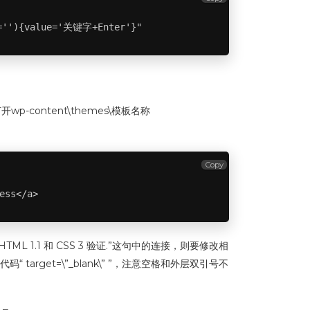
==''){value='关键字+Enter'}"
ontent\themes\模板名称
Copy
ess</a>
HTML 1.1 和 CSS 3 验证.”这句中的连接，则要修改相
target=\”_blank\” ”，注意空格和外层双引号不