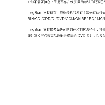
户却不需要担心上手是否存在难度,因为默认的配置已经
ImgBurn 支持所有主流刻录机和所有主流光存储
BIN/CDI/CDR/DI/DVD/GCM/GI/IBB/IBQ/IMG
ImgBurn 支持诸多先进的防刻死和刻坏盘特性，可
能计算换层点来高品质刻录双层的 DVD 盘片，以及制作 D
更多…