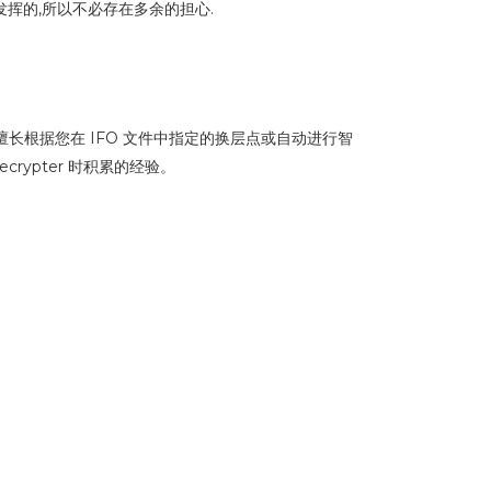
发挥的,所以不必存在多余的担心.
还擅长根据您在 IFO 文件中指定的换层点或自动进行智
crypter 时积累的经验。