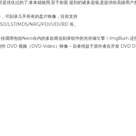
是优化过的了,拿来就能用,至于前面 提到的诸多选项,是提供给高级用户
媒介，可刻录几乎所有的盘片映像，目前支持
/ISO/LST/MDS/NRG/PDI/UDI/BD 等。
外挂调用包括Nero在内的多款商业刻录软件的光存储引擎！ImgBurn 
VD 视频（DVD-Video）映像 – 后者得益于原作者在开发 DVD De
1/1
1