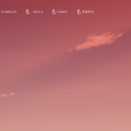
ICONPLUS
SKILLS
CANDY
日语学习