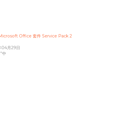
icrosoft Office 套件 Service Pack 2
年04月29日
”中