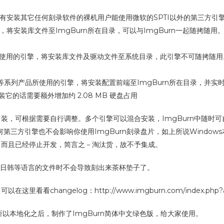
没有安装其它任何刻录软件的裸机用户能使用微软的SPTI以外的第三方
的引擎，将安装库文件至ImgBurn所在目录，可以与ImgBurn一起随拷随用。版
等系列产品所使用的引擎，将安装库文件及驱动文件至系统目录，此引擎不可随拷随用。
/BlindWrite 等系列产品所使用的引擎，将安装配置前端至ImgBurn所
安装它的话需要额外增加约 2.08 MB 硬盘占用
 装，可根据需要自行调整。多个引擎可以混合安装，ImgBurn中随
第三方引擎也不会影响你使用ImgBurn刻录盘片，如上所说Windows本身就
远，而且已经停止开发，简言之－淘汰货，故不予集成。
包含中日韩等语言的文件时不会导致刻出来茶杯垫子了。
看changelog：http://www.imgburn.com/index.php?ac
以本地化之后，制作了ImgBurn简体中文绿色版，给大家使用。