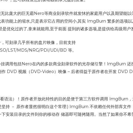
体积无比庞大的巨无霸Nero等商业刻录软件就发怵的家庭用户以及期望能
不代表功能上的缩水,只是表示它占用的空间小,其实 ImgBurn 繁多的
是优化过的了,拿来就能用,至于前面 提到的诸多选项,是提供给高级用户
媒介，可刻录几乎所有的盘片映像，目前支持
/ISO/LST/MDS/NRG/PDI/UDI/BD 等。
外挂调用包括Nero在内的多款商业刻录软件的光存储引擎！ImgBurn 
VD 视频（DVD-Video）映像 – 后者得益于原作者在开发 DVD De
/? 为查看语法）！原作者开放此特性的目的是便于第三方软件调用 ImgBu
持 － 原作者显然很明白这个常理:) ImgBurn 不依赖任何外部库
安装目录的文件到你的移动存 储器即可随拷随用。当然了如果你不希望 