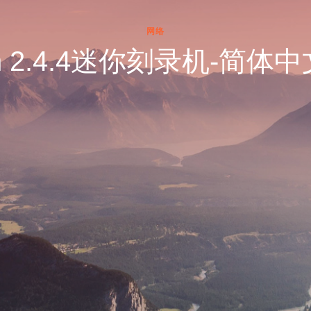
网络
rn 2.4.4迷你刻录机-简