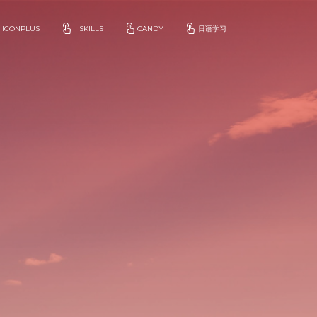
ICONPLUS
SKILLS
CANDY
日语学习