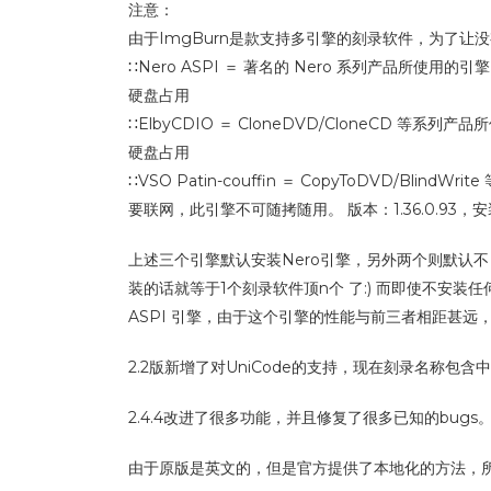
注意：
由于ImgBurn是款支持多引擎的刻录软件，为了让
∷Nero ASPI ＝ 著名的 Nero 系列产品所使用
硬盘占用
∷ElbyCDIO ＝ CloneDVD/CloneCD 
硬盘占用
∷VSO Patin-couffin ＝ CopyToDVD
要联网，此引擎不可随拷随用。 版本：1.36.0.93，
上述三个引擎默认安装Nero引擎，另外两个则默认不
装的话就等于1个刻录软件顶n个 了:) 而即使不安装任何
ASPI 引擎，由于这个引擎的性能与前三者相距甚
2.2版新增了对UniCode的支持，现在刻录名称
2.4.4改进了很多功能，并且修复了很多已知的bugs。可以在这里看
由于原版是英文的，但是官方提供了本地化的方法，所