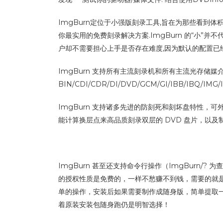
ImgBurn定位于小强版刻录工具,旨在为那些看到
你最实用的免费刻录解决方案.ImgBurn 的“小”并
户却不需要担心上手是否存在难度,因为默认的配置已经
ImgBurn 支持所有主流刻录机和所有主流光存储
BIN/CDI/CDR/DI/DVD/GCM/GI/IBB/IBQ/IMG
ImgBurn 支持诸多先进的防刻死和刻坏盘特性，可
能计算换层点来高品质刻录双层的 DVD 盘片，以及制作 D
ImgBurn 甚至还支持命令行操作（ImgBurn
的授权性质是免费的，一样不愁赚不到钱，需要的就是坚
单的操作，安装后如果需要制作成随身版，简单提取一下
着原装安装包随身跑仍是明智选择！