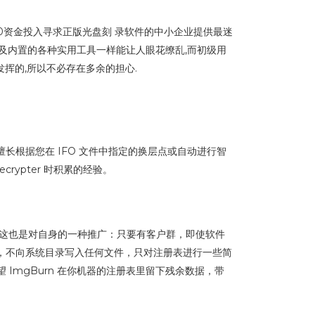
以0资金投入寻求正版光盘刻 录软件的中小企业提供最迷
选项以及内置的各种实用工具一样能让人眼花缭乱,而初级用
发挥的,所以不必存在多余的担心.
还擅长根据您在 IFO 文件中指定的换层点或自动进行智
crypter 时积累的经验。
rn，这也是对自身的一种推广：只要有客户群，即使软件
文件，不向系统目录写入任何文件，只对注册表进行一些简
ImgBurn 在你机器的注册表里留下残余数据，带