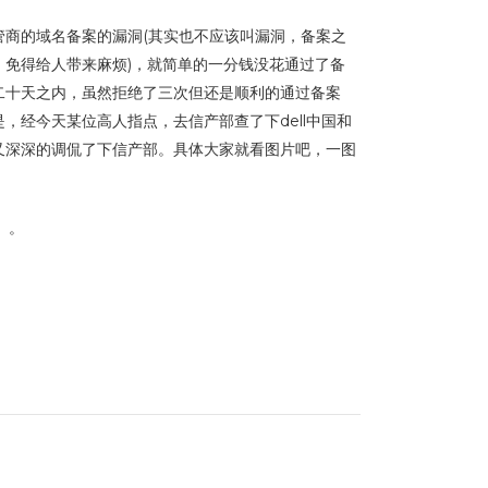
商的域名备案的漏洞(其实也不应该叫漏洞，备案之
免得给人带来麻烦)，就简单的一分钱没花通过了备
二十天之内，虽然拒绝了三次但还是顺利的通过备案
经今天某位高人指点，去信产部查了下dell中国和
又深深的调侃了下信产部。具体大家就看图片吧，一图
啊。。