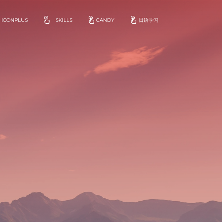
ICONPLUS
SKILLS
CANDY
日语学习