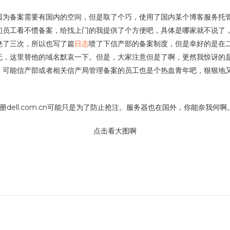
因为备案需要有国内的空间，但是取了个巧，使用了国内某个博客服务托管
们员工看不惯备案，给找上门的我提供了个方便吧，具体是哪家就不说了，
绝了三次，所以也写了篇
日志
喷了下信产部的备案制度，但是幸好的是在
，这里替他的域名默哀一下。但是，大家注意但是了啊，更然我惊讶的是，
。可能信产部或者相关信产局管理备案的员工也是个热血青年吧，狠狠地
m在呢，注册dell.com.cn可能只是为了防止抢注。服务器也在国外，你能奈我何
点击看大图啊